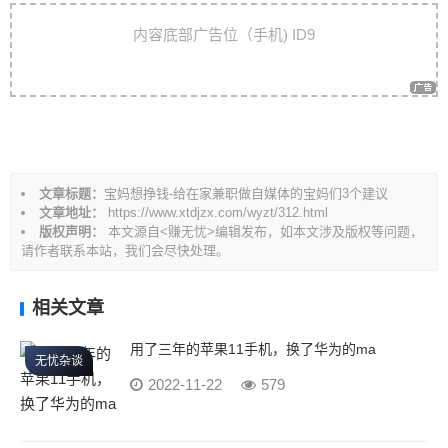
文
内容底部广告位（手机) ID9
章
导
航
文章标题：
宝妈想挣钱-给在家兼职做自媒体的宝妈们3个建议
文章地址：
https://www.xtdjzx.com/wyzt/312.html
版权声明：
本文源自<赚无忧>编辑发布，如本文涉及版权等问题，
请作者联系本站，我们会尽快处理。
相关文章
用了三年的苹果11手机，换了华为的ma
无忧杂谈
2022-11-22
579