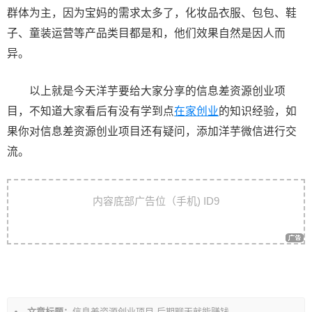
群体为主，因为宝妈的需求太多了，化妆品衣服、包包、鞋
子、童装运营等产品类目都是和，他们效果自然是因人而
异。
以上就是今天洋芋要给大家分享的信息差资源创业项
目，不知道大家看后有没有学到点
在家创业
的知识经验，如
果你对信息差资源创业项目还有疑问，添加洋芋微信进行交
流。
文
内容底部广告位（手机) ID9
章
导
航
文章标题：
信息差资源创业项目,后期聊天就能赚钱