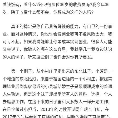
着铁饭碗，看什么?还记得那位36岁的收费员吗?我今年36
岁，除了收费什么都不会，你想成为这样的人吗?
真正的稳定是你自己具备赚钱的能力，有自己的一份事
业。面对这种情况，你也许会说创业我可不敢风险太大，我
可亏不起。如果我说能够让你零成本实现创业，很多人可能
又会说了，你骗人的哪有这么容易，我就举几个我身边认识
的人的例子，听完这些例子也许会对你有所启发。
第一个例子，从小村庄里走出来的东北妹子，小芳是一
个地道的东北姑娘，来自于祖国边陲的一个小村庄，按照常
理毕业后到离家最近的小县城结婚生子是最顺理成章的普通
人生轨迹，但是这个妹子却出乎所有人的意料，选择一个人
去魔都工作，在接下来的日子里和大多数人一样开始工作，
在日企做过小担当，2013年的时候开过网店艰辛自知，在
2017年的时候看到了直播的红利，果断的选择了直播带货。