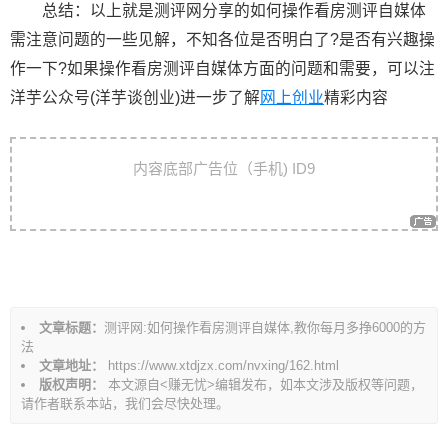
总结：以上就是测评网分享的如何操作看房测评自媒体
需注意问题的一些见解，不知各位是否明白了?是否有兴趣操
作一下?如果操作看房测评自媒体方面的问题和需要，可以注
洋芋公众号(洋芋谈创业)进一步了解
网上创业
精彩内容
文
内容底部广告位（手机) ID9
章
导
航
文章标题：
测评网:如何操作看房测评自媒体,教你每月多挣6000的方
法
文章地址：
https://www.xtdjzx.com/nvxing/162.html
版权声明：
本文源自<赚无忧>编辑发布，如本文涉及版权等问题，
请作者联系本站，我们会尽快处理。