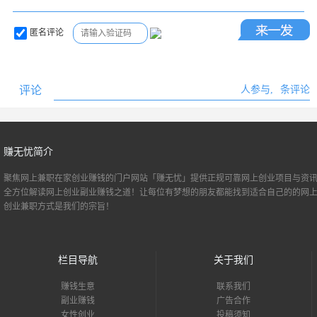
匿名评论
评论
人参与,
条评论
赚无忧简介
聚焦网上兼职
在家创业
赚钱的门户网站「赚无忧」提供正规可靠网上创业项目与资讯
全方位解读网上创业副业赚钱之道！让每位有梦想的朋友都能找到适合自己的的
网
创业
兼职方式是我们的宗旨！
栏目导航
关于我们
赚钱生意
联系我们
副业赚钱
广告合作
女性创业
投稿须知