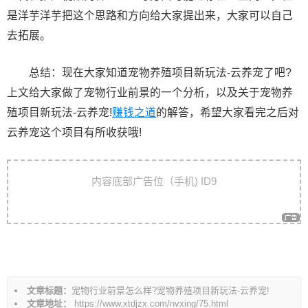
是洋芋洋芋把这个思路和方向给大家提出来，大家可以自己
去拓展。
总结：现在大家知道宠物养殖项目新玩法-云养宠了吧?
上文给大家做了宠物行业前景的一个分析，以及关于宠物养
殖项目新玩法-云养宠!
赚钱之道
的解答，希望大家看完之后对
云养宠这个项目有所收获哦!
文
内容底部广告位（手机) ID9
章
导
航
文章标题：
宠物行业前景怎么样?宠物养殖项目新玩法-云养宠!
文章地址：
https://www.xtdjzx.com/nvxing/75.html