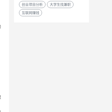
创业项目分析
大学生找兼职
互联网赚钱
号
，
别
媒
的