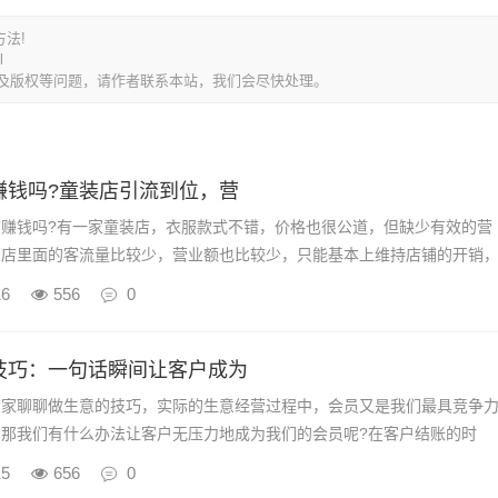
法!
l
及版权等问题，请作者联系本站，我们会尽快处理。
赚钱吗?童装店引流到位，营
钱吗?有一家童装店，衣服款式不错，价格也很公道，但缺少有效的营
，店里面的客流量比较少，营业额也比较少，只能基本上维持店铺的开销
利润!后来，店铺老板经过高手指点，采...
16
556
0
技巧：一句话瞬间让客户成为
聊聊做生意的技巧，实际的生意经营过程中，会员又是我们最具竞争
，那我们有什么办法让客户无压力地成为我们的会员呢?在客户结账的时
一句话，瞬间可以让客户毫无压...
15
656
0