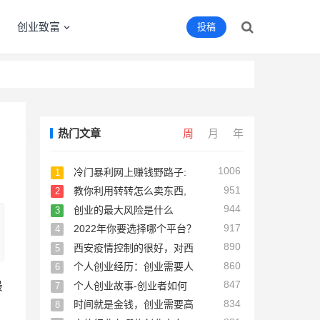
创业致富
投稿
热门文章
周
月
年
1006
冷门暴利网上赚钱野路子:
1
951
教你利用转转怎么卖东西,
2
944
创业的最大风险是什么
3
917
2022年你要选择哪个平台？
4
890
西安疫情控制的很好，对西
5
860
个人创业经历：创业需要人
6
847
个人创业故事-创业者如何
最
7
834
时间就是金钱，创业需要高
8