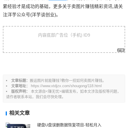
累经验才是成功的基础，更多关于卖图片赚钱精彩资讯,请关
注洋芋公众号(洋芋谈创业)。
文
内容底部广告位（手机) ID9
章
导
航
文章标题：
搬运图片就能赚钱?教你一招如何卖图片赚钱。
文章地址：
https://www.xtdjzx.com/shougong/118.html
版权声明：
本文源自<赚无忧>编辑发布，如本文涉及版权等问题，
请作者联系本站，我们会尽快处理。
相关文章
硬盘U盘误删数据恢复项目-轻松月入