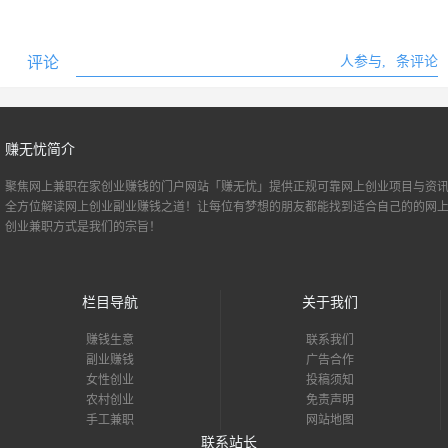
评论
人参与,
条评论
赚无忧简介
聚焦网上兼职
在家创业
赚钱的门户网站「赚无忧」提供正规可靠网上创业项目与资讯
全方位解读网上创业副业赚钱之道！让每位有梦想的朋友都能找到适合自己的的
网
创业
兼职方式是我们的宗旨！
栏目导航
关于我们
赚钱生意
联系我们
副业赚钱
广告合作
女性创业
投稿须知
农村创业
免责声明
手工兼职
网站地图
联系站长