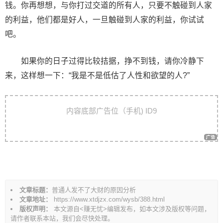
钱。你再想想，与你打过交道的所有人，只要不触碰到人家
的利益，他们都是好人，一旦触碰到人家的利益，你试试
吧。
如果你的日子过得比较拮据，挣不到钱，请你冷静下
来，这样想一下：“我是不是低估了人性和欲望的人?”
文
内容底部广告位（手机) ID9
章
导
航
文章标题：
普通人发不了大财的原因分析
文章地址：
https://www.xtdjzx.com/wysb/388.html
版权声明：
本文源自<赚无忧>编辑发布，如本文涉及版权等问题，
请作者联系本站，我们会尽快处理。