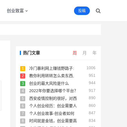
创业致富
投稿
热门文章
周
月
年
1006
冷门暴利网上赚钱野路子:
1
951
教你利用转转怎么卖东西,
2
944
创业的最大风险是什么
3
917
2022年你要选择哪个平台？
4
890
西安疫情控制的很好，对西
5
860
个人创业经历：创业需要人
6
847
个人创业故事-创业者如何
7
834
时间就是金钱，创业需要高
8