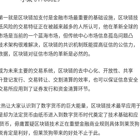
一就是区块链加支付是金融市场最重要的基础设施，区块链技
低风险的交易特征正在被越来越多的人所认可，他在革新全球的
市场是当前的一个蓝海市场，但传统中心市场信息孤岛问题凸
技术架构很难解决，区块链的共识机制既能提高征信的公信力，
数据，区块链对征信市场的革新是必然的。
为未来主要的交易系统，区块链的去中心化、开放性、共享
升登记发行、交易转让、交割清算的效率，也可以保证信息安全
交易所应用到了证券发行和资金清算环节。
热让大家认识到了数字货币的巨大能量，区块链技术最早应用
是却为法定货币由纸币进入到数字货币时代奠定了技术基础和应
字货币，毋庸置疑区块链技术正在重塑金融商业规则具体到莱茨狗
说肯定是利好，但莱茨狗带来的好处不止于此。